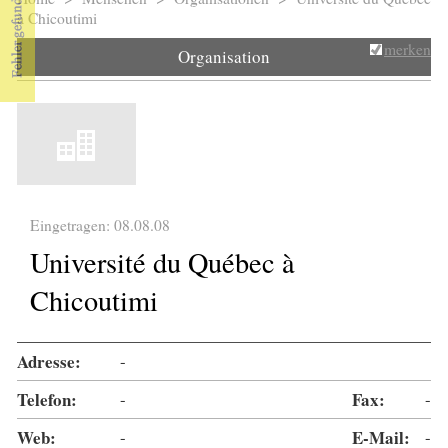
Sie sind hier
à Chicoutimi
merken
Organisation
Eingetragen: 08.08.08
Université du Québec à
Chicoutimi
Adresse:
-
Telefon:
-
Fax:
-
Web:
-
E-Mail:
-