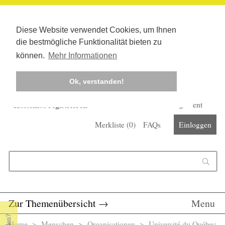
Diese Website verwendet Cookies, um Ihnen
die bestmögliche Funktionalität bieten zu
können.
Mehr Informationen
Ok, verstanden!
Kostenlos registrieren
Newsletter
Corona-Management
Merkliste (
0
)
FAQs
Einloggen
Suchformular
Suche
Zur Themenübersicht
→
Menu
Home
>
Menschen
>
Organisationen
> Université du Québec