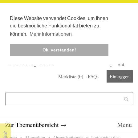
Diese Website verwendet Cookies, um Ihnen
die bestmögliche Funktionalität bieten zu
können.
Mehr Informationen
Ok, verstanden!
Kostenlos registrieren
Newsletter
Corona-Management
Merkliste (
0
)
FAQs
Einloggen
Suchformular
Suche
Zur Themenübersicht
→
Menu
Home
>
Menschen
>
Organisationen
> Universität des