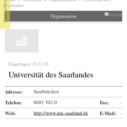
Sie sind hier
Saarlandes
merken
Organisation
Eingetragen: 22.11.10
Universität des Saarlandes
Adresse:
Saarbrücken
Telefon:
0681 302-0
Fax:
-
Web:
http://www.uni-saarland.de
E-Mail:
-