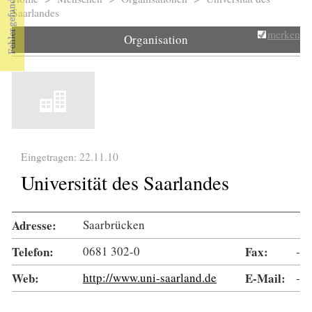
Sie sind hier
Saarlandes
merken
Organisation
Eingetragen: 22.11.10
Universität des Saarlandes
Adresse:
Saarbrücken
Telefon:
0681 302-0
Fax:
-
Web:
http://www.uni-saarland.de
E-Mail:
-