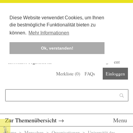
Diese Website verwendet Cookies, um Ihnen
die bestmögliche Funktionalität bieten zu
können.
Mehr Informationen
Ok, verstanden!
Kostenlos registrieren
Newsletter
Corona-Management
Merkliste (
0
)
FAQs
Einloggen
Suchformular
Suche
Zur Themenübersicht
→
Menu
Home
>
Menschen
>
Organisationen
> Universität des