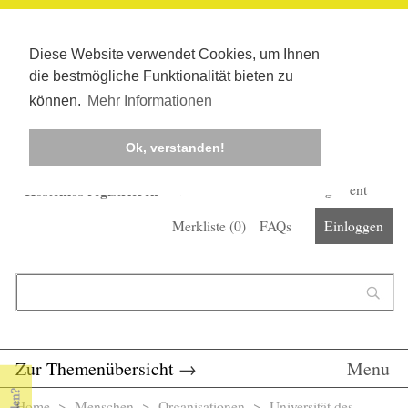
Diese Website verwendet Cookies, um Ihnen
die bestmögliche Funktionalität bieten zu
können.
Mehr Informationen
Ok, verstanden!
Kostenlos registrieren
Newsletter
Corona-Management
Merkliste (
0
)
FAQs
Einloggen
Suchformular
Suche
Zur Themenübersicht
→
Menu
Home
>
Menschen
>
Organisationen
> Universität des