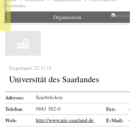
Sie sind hier
Saarlandes
merken
Organisation
Eingetragen: 22.11.10
Universität des Saarlandes
Adresse:
Saarbrücken
Telefon:
0681 302-0
Fax:
-
Web:
http://www.uni-saarland.de
E-Mail:
-