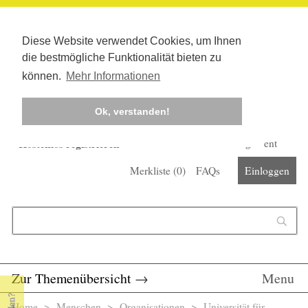
Diese Website verwendet Cookies, um Ihnen
die bestmögliche Funktionalität bieten zu
können.
Mehr Informationen
Ok, verstanden!
Kostenlos registrieren
Newsletter
Corona-Management
Merkliste (
0
)
FAQs
Einloggen
Suchformular
Suche
Zur Themenübersicht
→
Menu
Home
>
Menschen
>
Organisationen
> Universität für