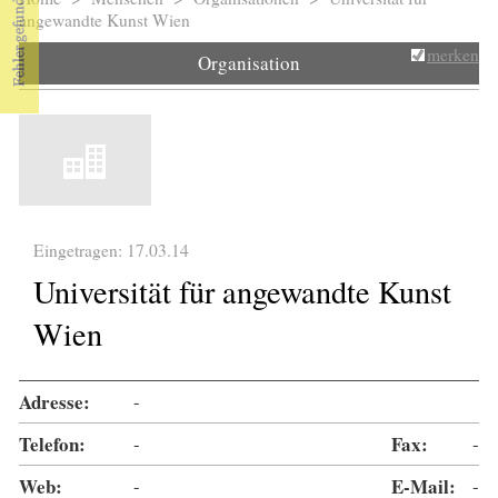
Sie sind hier
angewandte Kunst Wien
merken
Organisation
Eingetragen: 17.03.14
Universität für angewandte Kunst
Wien
Adresse:
-
Telefon:
-
Fax:
-
Web:
-
E-Mail:
-