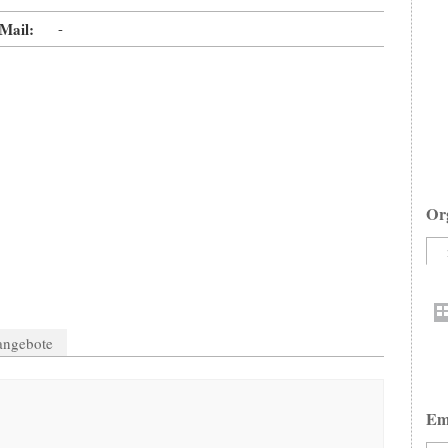
Mail:
-
Or
nangebote
Em