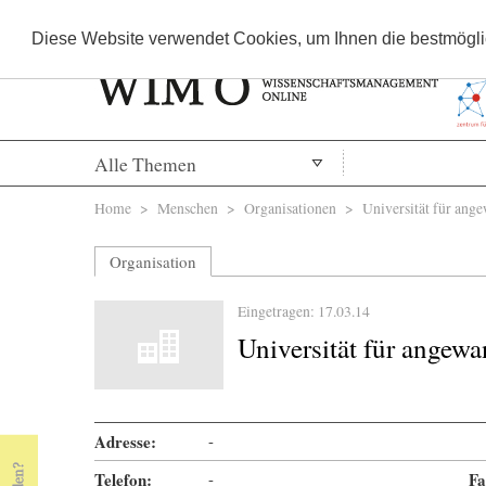
Diese Website verwendet Cookies, um Ihnen die bestmöglic
Alle Themen
Sie sind hier
Home
>
Menschen
>
Organisationen
> Universität für ange
Organisation
Eingetragen: 17.03.14
Universität für angew
Adresse:
-
Telefon:
-
Fa