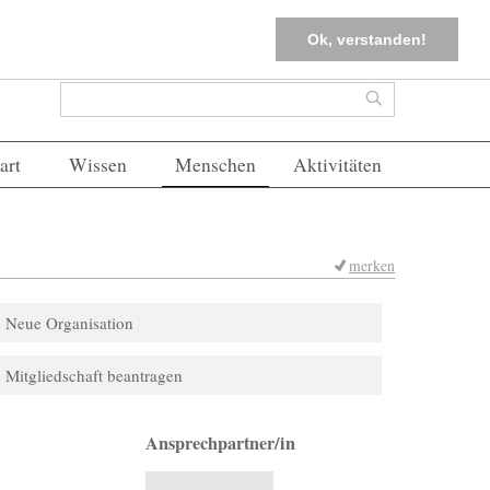
tter
Corona-Management
Merkliste (
0
)
FAQs
Einloggen
Ok, verstanden!
Suchformular
Suche
art
Wissen
Menschen
Aktivitäten
merken
Neue Organisation
Mitgliedschaft beantragen
Ansprechpartner/in