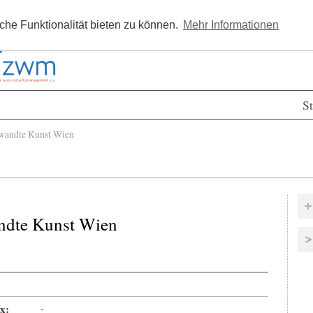
Kostenlos registrieren
Newsle
he Funktionalität bieten zu können.
Mehr Informationen
St
wandte Kunst Wien
andte Kunst Wien
x:
-