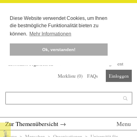
Diese Website verwendet Cookies, um Ihnen
die bestmögliche Funktionalität bieten zu
können.
Mehr Informationen
Ok, verstanden!
Kostenlos registrieren
Newsletter
Corona-Management
Merkliste (
0
)
FAQs
Einloggen
Suchformular
Suche
Zur Themenübersicht
→
Menu
Home
>
Menschen
>
Organisationen
> Universität für