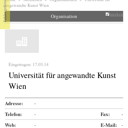
Sie sind hier
angewandte Kunst Wien
merken
Organisation
Eingetragen: 17.03.14
Universität für angewandte Kunst
Wien
Adresse:
-
Telefon:
-
Fax:
-
Web:
-
E-Mail:
-