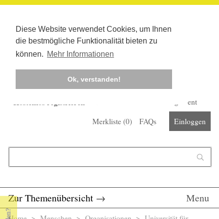
Diese Website verwendet Cookies, um Ihnen
die bestmögliche Funktionalität bieten zu
können.
Mehr Informationen
Ok, verstanden!
Kostenlos registrieren
Newsletter
Corona-Management
Merkliste (
0
)
FAQs
Einloggen
Suchformular
Suche
Zur Themenübersicht
→
Menu
Home
>
Menschen
>
Organisationen
> Universität für