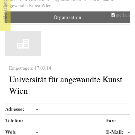
Sie sind hier
angewandte Kunst Wien
merken
Organisation
Eingetragen: 17.03.14
Universität für angewandte Kunst
Wien
Adresse:
-
Telefon:
-
Fax:
-
Web:
-
E-Mail:
-