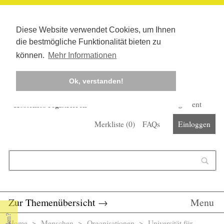
Diese Website verwendet Cookies, um Ihnen
die bestmögliche Funktionalität bieten zu
können.
Mehr Informationen
Ok, verstanden!
Kostenlos registrieren
Newsletter
Corona-Management
Merkliste (
0
)
FAQs
Einloggen
Suchformular
Suche
Zur Themenübersicht
→
Menu
Home
>
Menschen
>
Organisationen
> Universität für