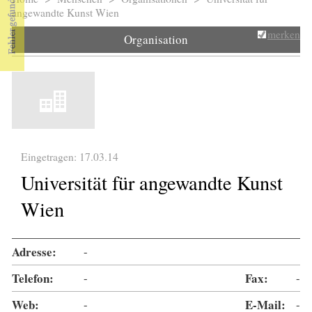
Sie sind hier
angewandte Kunst Wien
merken
Organisation
Eingetragen: 17.03.14
Universität für angewandte Kunst
Wien
Adresse:
-
Telefon:
-
Fax:
-
Web:
-
E-Mail:
-