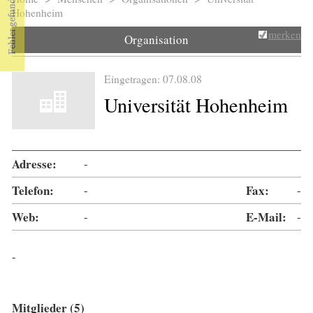
Sie sind hier
Hohenheim
merken
Organisation
Eingetragen: 07.08.08
Universität Hohenheim
Adresse:
-
Telefon:
-
Fax:
-
Web:
-
E-Mail:
-
-
Mitglieder (5)