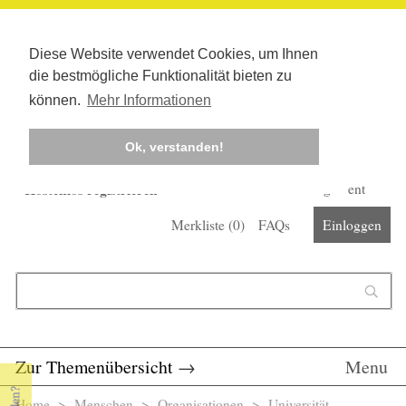
Diese Website verwendet Cookies, um Ihnen
die bestmögliche Funktionalität bieten zu
können.
Mehr Informationen
Ok, verstanden!
Kostenlos registrieren
Newsletter
Corona-Management
Merkliste (
0
)
FAQs
Einloggen
Suchformular
Suche
Zur Themenübersicht
→
Menu
Home
>
Menschen
>
Organisationen
> Universität