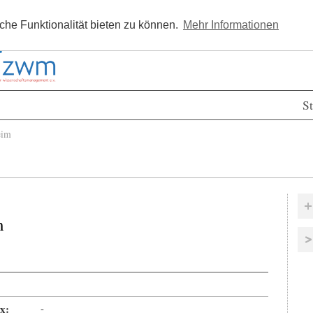
Kostenlos registrieren
Newsle
he Funktionalität bieten zu können.
Mehr Informationen
St
eim
m
x:
-