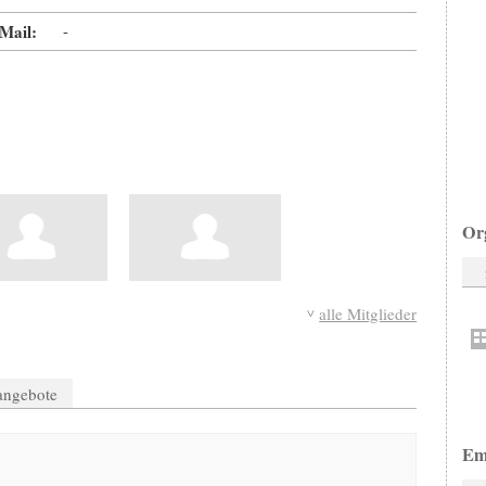
Mail:
-
Or
alle Mitglieder
nangebote
Em