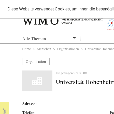
Diese Website verwendet Cookies, um Ihnen die bestmöglic
Alle Themen
Sie sind hier
Home
>
Menschen
>
Organisationen
> Universität Hohenh
Organisation
Eingetragen: 07.08.08
Universität Hohenhei
Adresse:
-
Telefon:
-
Fa