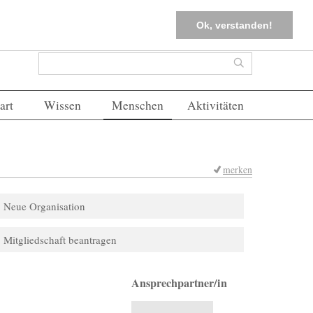
tter
Corona-Management
Merkliste (
0
)
FAQs
Einloggen
Ok, verstanden!
Suchformular
Suche
art
Wissen
Menschen
Aktivitäten
merken
Neue Organisation
Mitgliedschaft beantragen
Ansprechpartner/in