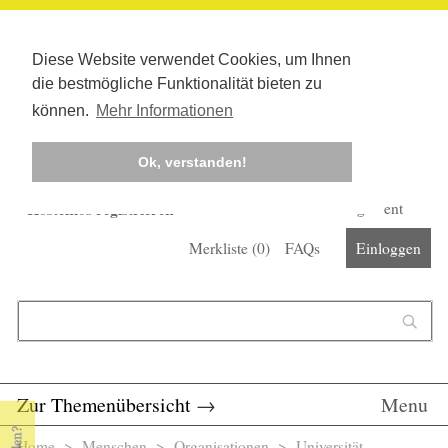
Diese Website verwendet Cookies, um Ihnen
die bestmögliche Funktionalität bieten zu
können.
Mehr Informationen
Ok, verstanden!
Kostenlos registrieren
Newsletter
Corona-Management
Merkliste (
0
)
FAQs
Einloggen
Suchformular
Suche
Zur Themenübersicht
→
Menu
Home
>
Menschen
>
Organisationen
> Universität