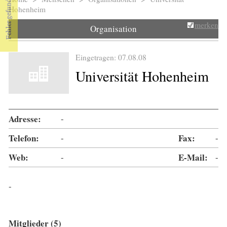
Sie sind hier
Hohenheim
merken
Organisation
Eingetragen: 07.08.08
Universität Hohenheim
Adresse:
-
Telefon:
-
Fax:
-
Web:
-
E-Mail:
-
-
Mitglieder (5)