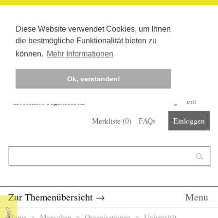
Diese Website verwendet Cookies, um Ihnen
die bestmögliche Funktionalität bieten zu
können.
Mehr Informationen
Ok, verstanden!
Kostenlos registrieren
Newsletter
Corona-Management
Merkliste (
0
)
FAQs
Einloggen
Suchformular
Suche
Zur Themenübersicht
→
Menu
Home
>
Menschen
>
Organisationen
> Universität