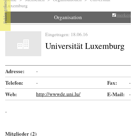
Sie sind hier
Luxemburg
merken
Organisation
Eingetragen: 18.06.16
Universität Luxemburg
Adresse:
-
Telefon:
-
Fax:
-
Web:
http://wwwde.uni.lu/
E-Mail:
-
-
Mitglieder (2)