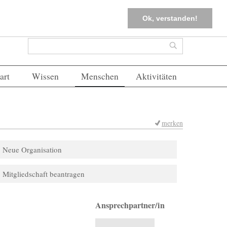
tter
Corona-Management
Merkliste (
0
)
FAQs
Einloggen
Ok, verstanden!
Suchformular
Suche
art
Wissen
Menschen
Aktivitäten
merken
Neue Organisation
Mitgliedschaft beantragen
Ansprechpartner/in