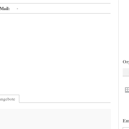
Mail:
-
Or
nangebote
Em