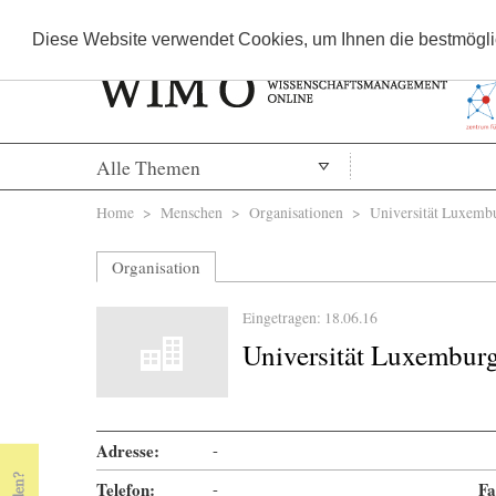
Diese Website verwendet Cookies, um Ihnen die bestmöglic
Alle Themen
Sie sind hier
Home
>
Menschen
>
Organisationen
> Universität Luxemb
Organisation
Eingetragen: 18.06.16
Universität Luxembur
Adresse:
-
Telefon:
-
Fa