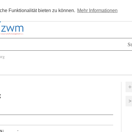
Kostenlos registrieren
Newsle
he Funktionalität bieten zu können.
Mehr Informationen
St
urg
g
x:
-