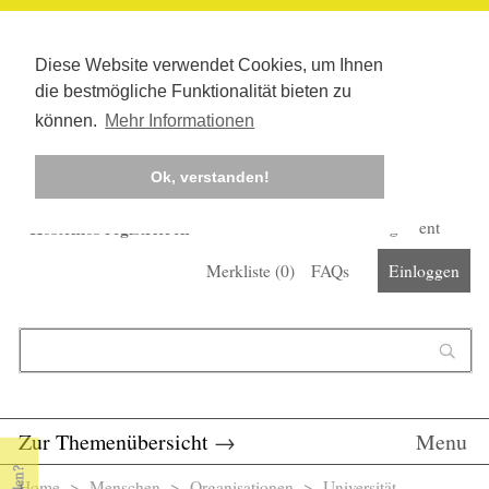
Diese Website verwendet Cookies, um Ihnen
die bestmögliche Funktionalität bieten zu
können.
Mehr Informationen
Ok, verstanden!
Kostenlos registrieren
Newsletter
Corona-Management
Merkliste (
0
)
FAQs
Einloggen
Suchformular
Suche
Zur Themenübersicht
→
Menu
Home
>
Menschen
>
Organisationen
> Universität