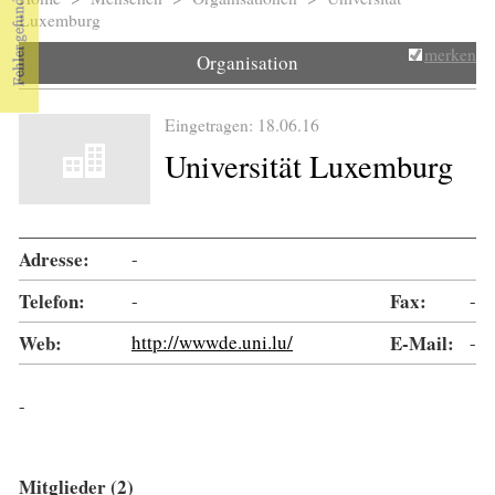
Sie sind hier
Luxemburg
merken
Organisation
Eingetragen: 18.06.16
Universität Luxemburg
Adresse:
-
Telefon:
-
Fax:
-
Web:
http://wwwde.uni.lu/
E-Mail:
-
-
Mitglieder (2)