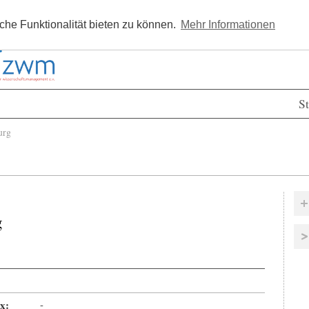
Kostenlos registrieren
Newsle
he Funktionalität bieten zu können.
Mehr Informationen
St
urg
g
x:
-