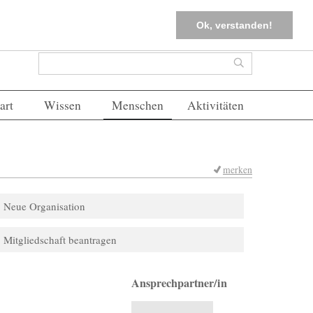
tter
Corona-Management
Merkliste (
0
)
FAQs
Einloggen
Ok, verstanden!
Suchformular
Suche
art
Wissen
Menschen
Aktivitäten
merken
Neue Organisation
Mitgliedschaft beantragen
Ansprechpartner/in