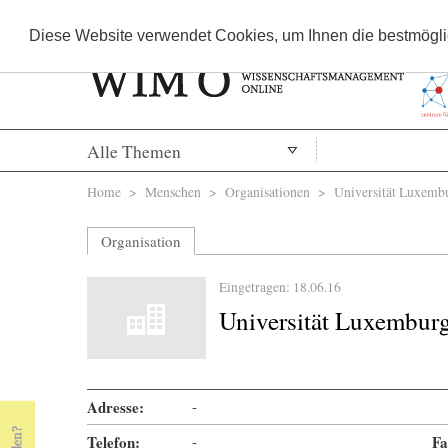
Diese Website verwendet Cookies, um Ihnen die bestmöglic
Alle Themen
Sie sind hier
Home
>
Menschen
>
Organisationen
> Universität Luxemb
Organisation
Eingetragen: 18.06.16
Universität Luxembur
Adresse:
-
Telefon:
-
Fa