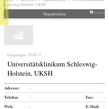
Sie sind hier
Schleswig-Holstein, UKSH
merken
Organisation
Eingetragen: 29.09.17
Universitätsklinikum Schleswig-
Holstein, UKSH
Adresse:
-
Telefon:
-
Fax:
-
Web:
-
E-Mail:
-