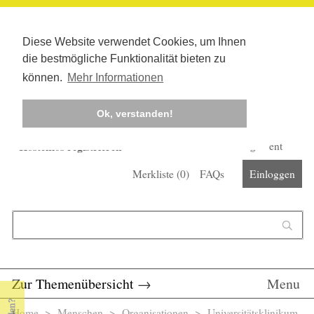
Diese Website verwendet Cookies, um Ihnen
die bestmögliche Funktionalität bieten zu
können.
Mehr Informationen
Ok, verstanden!
Kostenlos registrieren
Newsletter
Corona-Management
Merkliste (
0
)
FAQs
Einloggen
Suchformular
Suche
Zur Themenübersicht
→
Menu
Home
>
Menschen
>
Organisationen
> Universitätsklinikum