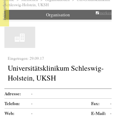
Sie sind hier
Schleswig-Holstein, UKSH
merken
Organisation
Eingetragen: 29.09.17
Universitätsklinikum Schleswig-
Holstein, UKSH
Adresse:
-
Telefon:
-
Fax:
-
Web:
-
E-Mail:
-