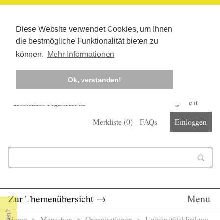
Diese Website verwendet Cookies, um Ihnen
die bestmögliche Funktionalität bieten zu
können.
Mehr Informationen
Ok, verstanden!
Kostenlos registrieren
Newsletter
Corona-Management
Merkliste (
0
)
FAQs
Einloggen
Suchformular
Suche
Zur Themenübersicht
→
Menu
Home
>
Menschen
>
Organisationen
> Universitätsklinikum