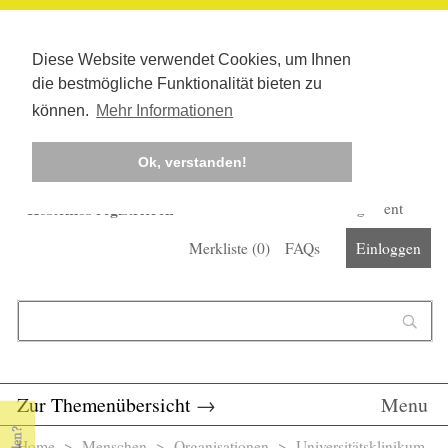
Diese Website verwendet Cookies, um Ihnen
die bestmögliche Funktionalität bieten zu
können.
Mehr Informationen
Ok, verstanden!
Kostenlos registrieren
Newsletter
Corona-Management
Merkliste (
0
)
FAQs
Einloggen
Suchformular
Suche
Zur Themenübersicht
→
Menu
Home
>
Menschen
>
Organisationen
> Universitätsklinikum