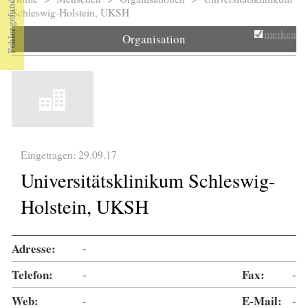
Sie sind hier
Schleswig-Holstein, UKSH
merken
Organisation
Eingetragen: 29.09.17
Universitätsklinikum Schleswig-
Holstein, UKSH
Adresse:
-
Telefon:
-
Fax:
-
Web:
-
E-Mail:
-