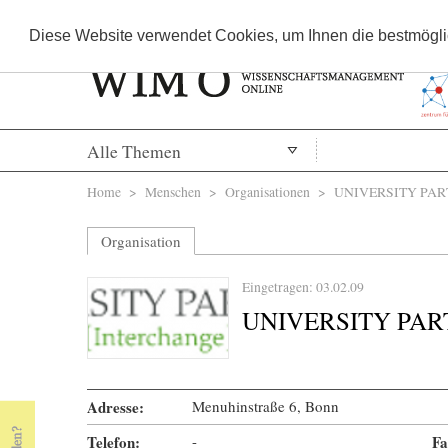
Diese Website verwendet Cookies, um Ihnen die bestmöglic
Alle Themen
Sie sind hier
Home
>
Menschen
>
Organisationen
> UNIVERSITY PAR
Organisation
Eingetragen: 03.02.09
UNIVERSITY PA
Adresse:
Menuhinstraße 6, Bonn
Telefon:
-
« Prev Page
Next Page »
Fa