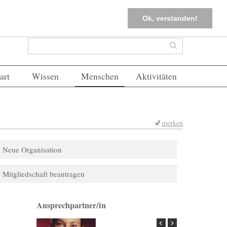
tter
Corona-Management
Merkliste (
0
)
FAQs
Einloggen
Ok, verstanden!
Suchformular
Suche
art
Wissen
Menschen
Aktivitäten
merken
Neue Organisation
Mitgliedschaft beantragen
Ansprechpartner/in