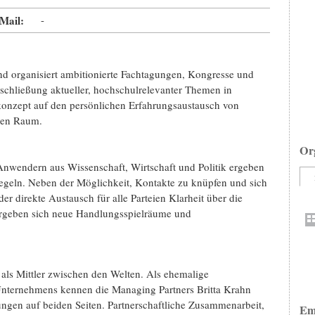
Mail:
-
anisiert ambitionierte Fachtagungen, Kongresse und
chließung aktueller, hochschulrelevanter Themen in
skonzept auf den persönlichen Erfahrungsaustausch von
chen Raum.
Or
nwendern aus Wissenschaft, Wirtschaft und Politik ergeben
egeln. Neben der Möglichkeit, Kontakte zu knüpfen und sich
r direkte Austausch für alle Parteien Klarheit über die
 ergeben sich neue Handlungsspielräume und
Mittler zwischen den Welten. Als ehemalige
Unternehmens kennen die Managing Partners Britta Krahn
ngen auf beiden Seiten. Partnerschaftliche Zusammenarbeit,
Em