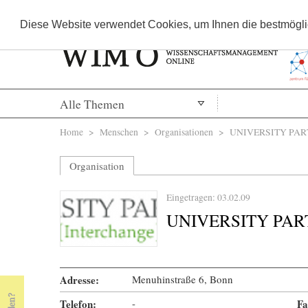
Diese Website verwendet Cookies, um Ihnen die bestmöglic
Alle Themen
Sie sind hier
Home
>
Menschen
>
Organisationen
> UNIVERSITY PAR
Organisation
Eingetragen: 03.02.09
UNIVERSITY PA
Adresse:
Menuhinstraße 6, Bonn
Telefon:
-
« Prev Page
Next Page »
Fa