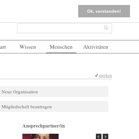
tter
Corona-Management
Merkliste (
0
)
FAQs
Einloggen
Ok, verstanden!
Suchformular
Suche
art
Wissen
Menschen
Aktivitäten
merken
Neue Organisation
Mitgliedschaft beantragen
Ansprechpartner/in