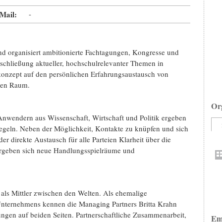
Mail:
-
anisiert ambitionierte Fachtagungen, Kongresse und
chließung aktueller, hochschulrelevanter Themen in
skonzept auf den persönlichen Erfahrungsaustausch von
chen Raum.
Or
nwendern aus Wissenschaft, Wirtschaft und Politik ergeben
egeln. Neben der Möglichkeit, Kontakte zu knüpfen und sich
r direkte Austausch für alle Parteien Klarheit über die
 ergeben sich neue Handlungsspielräume und
Mittler zwischen den Welten. Als ehemalige
Unternehmens kennen die Managing Partners Britta Krahn
ngen auf beiden Seiten. Partnerschaftliche Zusammenarbeit,
Em