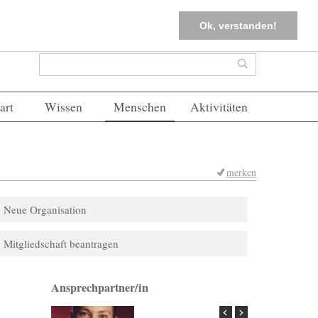
tter
Corona-Management
Merkliste (
0
)
FAQs
Einloggen
Ok, verstanden!
Suchformular
Suche
art
Wissen
Menschen
Aktivitäten
merken
Neue Organisation
Mitgliedschaft beantragen
Ansprechpartner/in