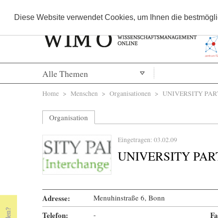
Diese Website verwendet Cookies, um Ihnen die bestmöglic
Alle Themen
Sie sind hier
Home
>
Menschen
>
Organisationen
> UNIVERSITY PAR
Organisation
Eingetragen: 03.02.09
UNIVERSITY PA
Adresse:
Menuhinstraße 6, Bonn
Telefon:
-
« Prev Page
Next Page »
Fa