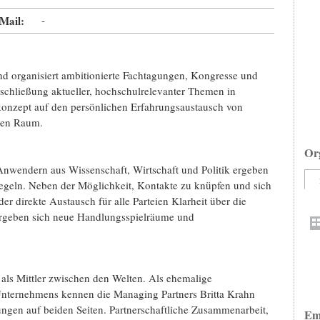
Mail:
-
anisiert ambitionierte Fachtagungen, Kongresse und
chließung aktueller, hochschulrelevanter Themen in
skonzept auf den persönlichen Erfahrungsaustausch von
chen Raum.
Or
nwendern aus Wissenschaft, Wirtschaft und Politik ergeben
egeln. Neben der Möglichkeit, Kontakte zu knüpfen und sich
r direkte Austausch für alle Parteien Klarheit über die
 ergeben sich neue Handlungsspielräume und
Mittler zwischen den Welten. Als ehemalige
Unternehmens kennen die Managing Partners Britta Krahn
ngen auf beiden Seiten. Partnerschaftliche Zusammenarbeit,
Em