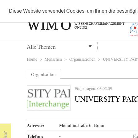
Diese Website verwendet Cookies, um Ihnen die bestmöglic
Alle Themen
Sie sind hier
Home
>
Menschen
>
Organisationen
> UNIVERSITY PAR
Organisation
Eingetragen: 03.02.09
UNIVERSITY PA
Adresse:
Menuhinstraße 6, Bonn
Telefon:
-
« Prev Page
Next Page »
Fa