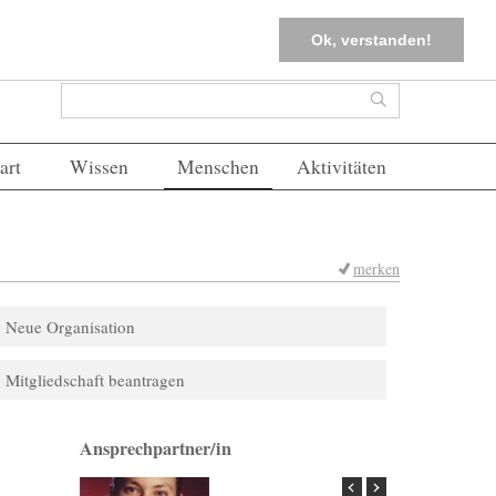
tter
Corona-Management
Merkliste (
0
)
FAQs
Einloggen
Ok, verstanden!
Suchformular
Suche
art
Wissen
Menschen
Aktivitäten
merken
Neue Organisation
Mitgliedschaft beantragen
Ansprechpartner/in