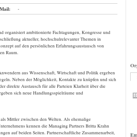
Mail:
-
anisiert ambitionierte Fachtagungen, Kongresse und
chließung aktueller, hochschulrelevanter Themen in
skonzept auf den persönlichen Erfahrungsaustausch von
chen Raum.
Or
nwendern aus Wissenschaft, Wirtschaft und Politik ergeben
egeln. Neben der Möglichkeit, Kontakte zu knüpfen und sich
r direkte Austausch für alle Parteien Klarheit über die
 ergeben sich neue Handlungsspielräume und
Mittler zwischen den Welten. Als ehemalige
Unternehmens kennen die Managing Partners Britta Krahn
ngen auf beiden Seiten. Partnerschaftliche Zusammenarbeit,
Em