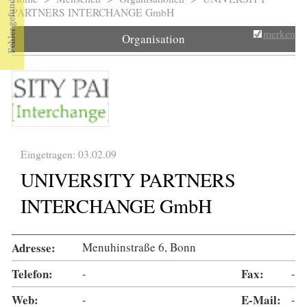
Sie sind hier
PARTNERS INTERCHANGE GmbH
merken
Organisation
Eingetragen: 03.02.09
UNIVERSITY PARTNERS
INTERCHANGE GmbH
Adresse:
Menuhinstraße 6, Bonn
Telefon:
-
Fax:
-
Web:
-
E-Mail:
-