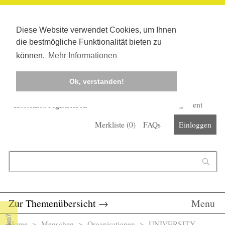
Diese Website verwendet Cookies, um Ihnen
die bestmögliche Funktionalität bieten zu
können.
Mehr Informationen
Ok, verstanden!
Kostenlos registrieren
Newsletter
Corona-Management
Merkliste (
0
)
FAQs
Einloggen
Suchformular
Suche
Zur Themenübersicht
→
Menu
Home
>
Menschen
>
Organisationen
> UNIVERSITY