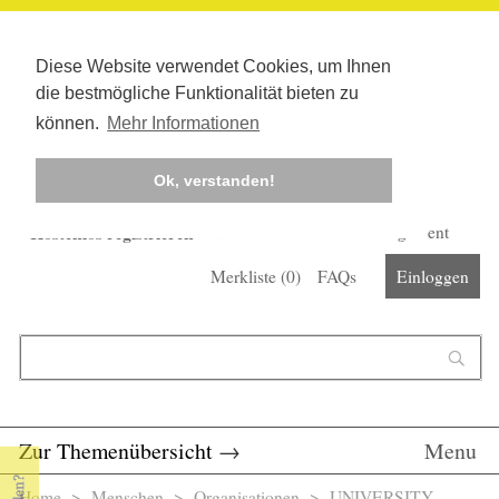
Diese Website verwendet Cookies, um Ihnen
die bestmögliche Funktionalität bieten zu
können.
Mehr Informationen
Ok, verstanden!
Kostenlos registrieren
Newsletter
Corona-Management
Merkliste (
0
)
FAQs
Einloggen
Suchformular
Suche
Zur Themenübersicht
→
Menu
Home
>
Menschen
>
Organisationen
> UNIVERSITY