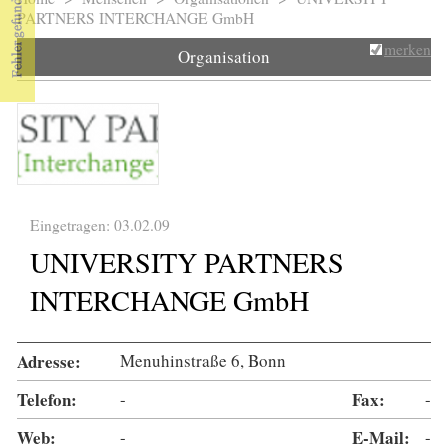
Sie sind hier
PARTNERS INTERCHANGE GmbH
merken
Organisation
Eingetragen: 03.02.09
UNIVERSITY PARTNERS
INTERCHANGE GmbH
Adresse:
Menuhinstraße 6, Bonn
Telefon:
-
Fax:
-
Web:
-
E-Mail:
-