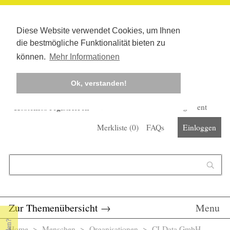
Diese Website verwendet Cookies, um Ihnen
die bestmögliche Funktionalität bieten zu
können.
Mehr Informationen
Ok, verstanden!
Kostenlos registrieren
Newsletter
Corona-Management
Merkliste (
0
)
FAQs
Einloggen
Suchformular
Suche
Zur Themenübersicht
→
Menu
Home
>
Menschen
>
Organisationen
> CI-Data GmbH