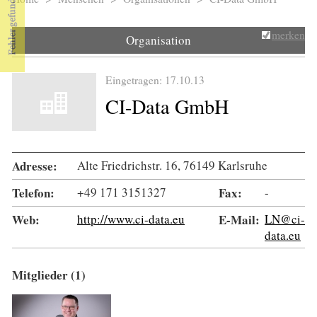
Sie sind hier
merken
Organisation
Eingetragen: 17.10.13
CI-Data GmbH
Adresse:
Alte Friedrichstr. 16, 76149 Karlsruhe
Telefon:
+49 171 3151327
Fax:
-
Web:
http://www.ci-data.eu
E-Mail:
LN@ci-
data.eu
Mitglieder (1)