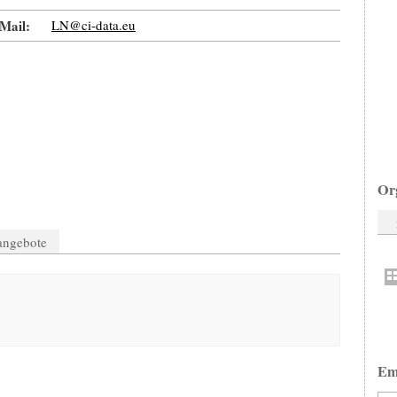
Mail:
LN@ci-data.eu
Or
nangebote
Em