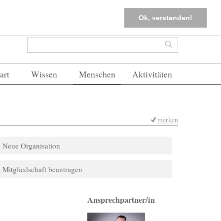
tter
Corona-Management
Merkliste (
0
)
FAQs
Einloggen
Ok, verstanden!
Suchformular
Suche
art
Wissen
Menschen
Aktivitäten
merken
Neue Organisation
Mitgliedschaft beantragen
Ansprechpartner/in