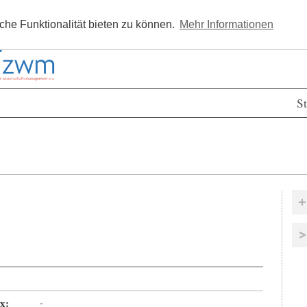
Kostenlos registrieren
Newsle
he Funktionalität bieten zu können.
Mehr Informationen
St
x:
-