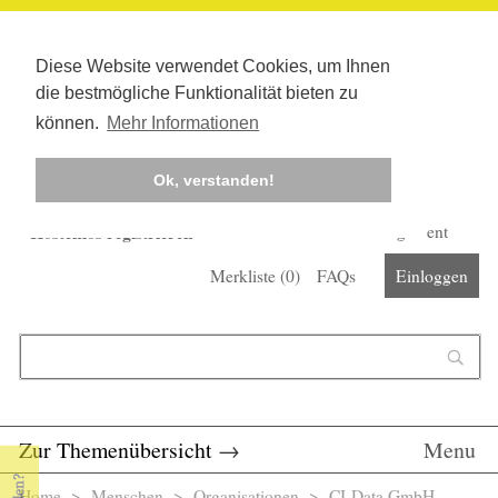
Diese Website verwendet Cookies, um Ihnen
die bestmögliche Funktionalität bieten zu
können.
Mehr Informationen
Ok, verstanden!
Kostenlos registrieren
Newsletter
Corona-Management
Merkliste (
0
)
FAQs
Einloggen
Suchformular
Suche
Zur Themenübersicht
→
Menu
Home
>
Menschen
>
Organisationen
> CI-Data GmbH