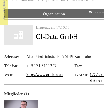
Sie sind hier
merken
Organisation
Eingetragen: 17.10.13
CI-Data GmbH
Adresse:
Alte Friedrichstr. 16, 76149 Karlsruhe
Telefon:
+49 171 3151327
Fax:
-
Web:
http://www.ci-data.eu
E-Mail:
LN@ci-
data.eu
Mitglieder (1)