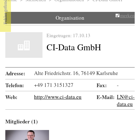
Sie sind hier
merken
Organisation
Eingetragen: 17.10.13
CI-Data GmbH
Adresse:
Alte Friedrichstr. 16, 76149 Karlsruhe
Telefon:
+49 171 3151327
Fax:
-
Web:
http://www.ci-data.eu
E-Mail:
LN@ci-
data.eu
Mitglieder (1)