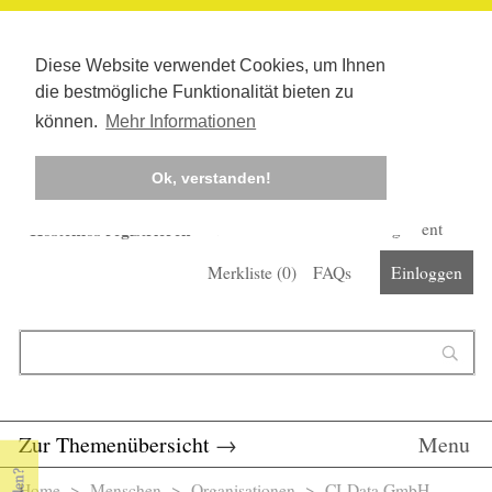
Diese Website verwendet Cookies, um Ihnen
die bestmögliche Funktionalität bieten zu
können.
Mehr Informationen
Ok, verstanden!
Kostenlos registrieren
Newsletter
Corona-Management
Merkliste (
0
)
FAQs
Einloggen
Suchformular
Suche
Zur Themenübersicht
→
Menu
Home
>
Menschen
>
Organisationen
> CI-Data GmbH