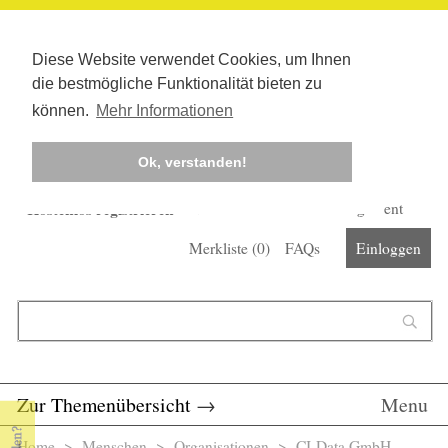
Diese Website verwendet Cookies, um Ihnen
die bestmögliche Funktionalität bieten zu
können.
Mehr Informationen
Ok, verstanden!
Kostenlos registrieren
Newsletter
Corona-Management
Merkliste (
0
)
FAQs
Einloggen
Suchformular
Suche
Zur Themenübersicht
→
Menu
Home
>
Menschen
>
Organisationen
> CI-Data GmbH