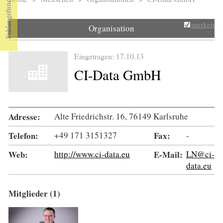
Sie sind hier
merken
Organisation
Eingetragen: 17.10.13
CI-Data GmbH
Adresse:
Alte Friedrichstr. 16, 76149 Karlsruhe
Telefon:
+49 171 3151327
Fax:
-
Web:
http://www.ci-data.eu
E-Mail:
LN@ci-
data.eu
Mitglieder (1)