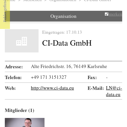
Sie sind hier
merken
Organisation
Eingetragen: 17.10.13
CI-Data GmbH
Adresse:
Alte Friedrichstr. 16, 76149 Karlsruhe
Telefon:
+49 171 3151327
Fax:
-
Web:
http://www.ci-data.eu
E-Mail:
LN@ci-
data.eu
Mitglieder (1)