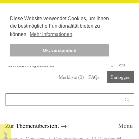
Diese Website verwendet Cookies, um Ihnen
die bestmögliche Funktionalität bieten zu
können.
Mehr Informationen
Ok, verstanden!
Kostenlos registrieren
Newsletter
Corona-Management
Merkliste (
0
)
FAQs
Einloggen
Suchformular
Suche
Zur Themenübersicht
→
Menu
Home
>
Menschen
>
Organisationen
> CI-Data GmbH