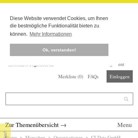
Diese Website verwendet Cookies, um Ihnen
die bestmögliche Funktionalität bieten zu
können.
Mehr Informationen
Ok, verstanden!
Kostenlos registrieren
Newsletter
Corona-Management
Merkliste (
0
)
FAQs
Einloggen
Suchformular
Suche
Zur Themenübersicht
→
Menu
Home
>
Menschen
>
Organisationen
> CI-Data GmbH