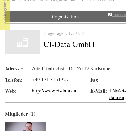
Sie sind hier
merken
Organisation
Eingetragen: 17.10.13
CI-Data GmbH
Adresse:
Alte Friedrichstr. 16, 76149 Karlsruhe
Telefon:
+49 171 3151327
Fax:
-
Web:
http://www.ci-data.eu
E-Mail:
LN@ci-
data.eu
Mitglieder (1)