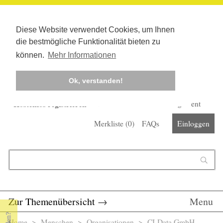
Diese Website verwendet Cookies, um Ihnen
die bestmögliche Funktionalität bieten zu
können.
Mehr Informationen
Ok, verstanden!
Kostenlos registrieren
Newsletter
Corona-Management
Merkliste (
0
)
FAQs
Einloggen
Suchformular
Suche
Zur Themenübersicht
→
Menu
Home
>
Menschen
>
Organisationen
> CI-Data GmbH