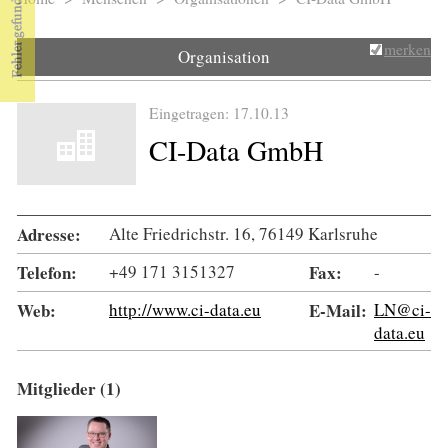
Sie sind hier
merken
Organisation
Eingetragen: 17.10.13
CI-Data GmbH
Adresse:
Alte Friedrichstr. 16, 76149 Karlsruhe
Telefon:
+49 171 3151327
Fax:
-
Web:
http://www.ci-data.eu
E-Mail:
LN@ci-
data.eu
Mitglieder (1)