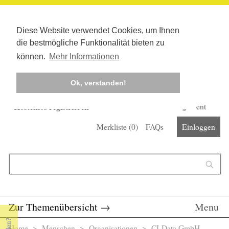
Diese Website verwendet Cookies, um Ihnen
die bestmögliche Funktionalität bieten zu
können.
Mehr Informationen
Ok, verstanden!
Kostenlos registrieren
Newsletter
Corona-Management
Merkliste (
0
)
FAQs
Einloggen
Suchformular
Suche
Zur Themenübersicht
→
Menu
Home
>
Menschen
>
Organisationen
> CI-Data GmbH