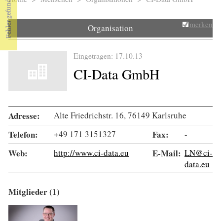
Sie sind hier
merken
Organisation
Eingetragen: 17.10.13
CI-Data GmbH
Adresse:
Alte Friedrichstr. 16, 76149 Karlsruhe
Telefon:
+49 171 3151327
Fax:
-
Web:
http://www.ci-data.eu
E-Mail:
LN@ci-
data.eu
Mitglieder (1)