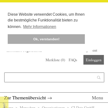
Diese Website verwendet Cookies, um Ihnen
die bestmögliche Funktionalität bieten zu
können.
Mehr Informationen
Ok, verstanden!
Kostenlos registrieren
Newsletter
Corona-Management
Merkliste (
0
)
FAQs
Einloggen
Suchformular
Suche
Zur Themenübersicht
→
Menu
Home
>
Menschen
>
Organisationen
> CI-Data GmbH