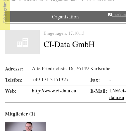
Sie sind hier
merken
Organisation
Eingetragen: 17.10.13
CI-Data GmbH
Adresse:
Alte Friedrichstr. 16, 76149 Karlsruhe
Telefon:
+49 171 3151327
Fax:
-
Web:
http://www.ci-data.eu
E-Mail:
LN@ci-
data.eu
Mitglieder (1)