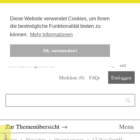
Diese Website verwendet Cookies, um Ihnen
die bestmögliche Funktionalität bieten zu
können.
Mehr Informationen
Ok, verstanden!
Kostenlos registrieren
Newsletter
Corona-Management
Merkliste (
0
)
FAQs
Einloggen
Suchformular
Suche
Zur Themenübersicht
→
Menu
Home
>
Menschen
>
Organisationen
> CI-Data GmbH