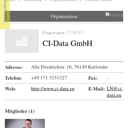
Sie sind hier
merken
Organisation
Eingetragen: 17.10.13
CI-Data GmbH
Adresse:
Alte Friedrichstr. 16, 76149 Karlsruhe
Telefon:
+49 171 3151327
Fax:
-
Web:
http://www.ci-data.eu
E-Mail:
LN@ci-
data.eu
Mitglieder (1)