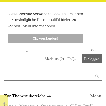
Diese Website verwendet Cookies, um Ihnen
die bestmögliche Funktionalität bieten zu
können.
Mehr Informationen
Ok, verstanden!
Kostenlos registrieren
Newsletter
Corona-Management
Merkliste (
0
)
FAQs
Einloggen
Suchformular
Suche
Zur Themenübersicht
→
Menu
Home
>
Menschen
>
Organisationen
> CI-Data GmbH