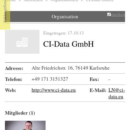
Sie sind hier
merken
Organisation
Eingetragen: 17.10.13
CI-Data GmbH
Adresse:
Alte Friedrichstr. 16, 76149 Karlsruhe
Telefon:
+49 171 3151327
Fax:
-
Web:
http://www.ci-data.eu
E-Mail:
LN@ci-
data.eu
Mitglieder (1)