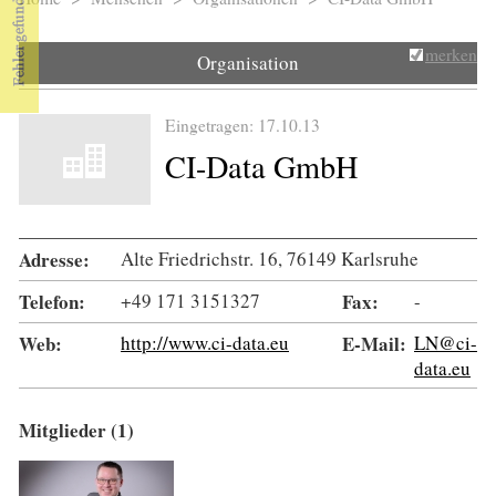
Sie sind hier
merken
Organisation
Eingetragen: 17.10.13
CI-Data GmbH
Adresse:
Alte Friedrichstr. 16, 76149 Karlsruhe
Telefon:
+49 171 3151327
Fax:
-
Web:
http://www.ci-data.eu
E-Mail:
LN@ci-
data.eu
Mitglieder (1)