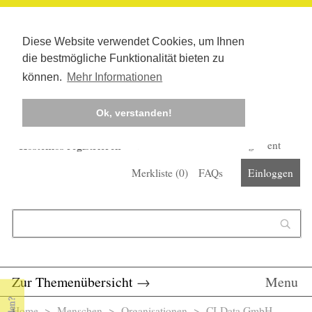
Diese Website verwendet Cookies, um Ihnen
die bestmögliche Funktionalität bieten zu
können.
Mehr Informationen
Ok, verstanden!
Kostenlos registrieren
Newsletter
Corona-Management
Merkliste (
0
)
FAQs
Einloggen
Suchformular
Suche
Zur Themenübersicht
→
Menu
Home
>
Menschen
>
Organisationen
> CI-Data GmbH