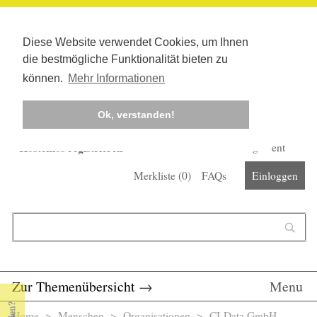
Diese Website verwendet Cookies, um Ihnen
die bestmögliche Funktionalität bieten zu
können.
Mehr Informationen
Ok, verstanden!
Kostenlos registrieren
Newsletter
Corona-Management
Merkliste (
0
)
FAQs
Einloggen
Suchformular
Suche
Zur Themenübersicht
→
Menu
Home
>
Menschen
>
Organisationen
> CI-Data GmbH