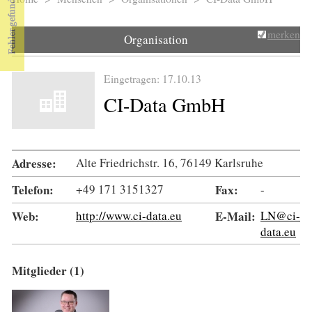
Sie sind hier
merken
Organisation
Eingetragen: 17.10.13
CI-Data GmbH
Adresse:
Alte Friedrichstr. 16, 76149 Karlsruhe
Telefon:
+49 171 3151327
Fax:
-
Web:
http://www.ci-data.eu
E-Mail:
LN@ci-
data.eu
Mitglieder (1)