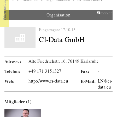
Sie sind hier
merken
Organisation
Eingetragen: 17.10.13
CI-Data GmbH
Adresse:
Alte Friedrichstr. 16, 76149 Karlsruhe
Telefon:
+49 171 3151327
Fax:
-
Web:
http://www.ci-data.eu
E-Mail:
LN@ci-
data.eu
Mitglieder (1)