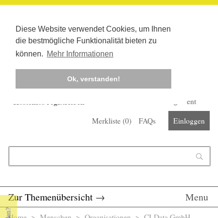
Diese Website verwendet Cookies, um Ihnen
die bestmögliche Funktionalität bieten zu
können.
Mehr Informationen
Ok, verstanden!
Kostenlos registrieren
Newsletter
Corona-Management
Merkliste (
0
)
FAQs
Einloggen
Suchformular
Suche
Zur Themenübersicht
→
Menu
Home
>
Menschen
>
Organisationen
> CI-Data GmbH