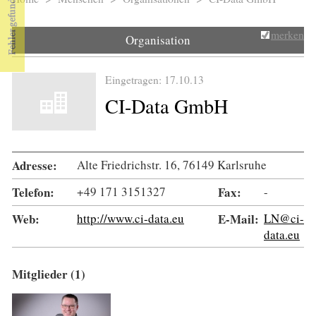
Sie sind hier
merken
Organisation
Eingetragen: 17.10.13
CI-Data GmbH
Adresse:
Alte Friedrichstr. 16, 76149 Karlsruhe
Telefon:
+49 171 3151327
Fax:
-
Web:
http://www.ci-data.eu
E-Mail:
LN@ci-
data.eu
Mitglieder (1)