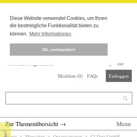
Diese Website verwendet Cookies, um Ihnen
die bestmögliche Funktionalität bieten zu
können.
Mehr Informationen
Ok, verstanden!
Kostenlos registrieren
Newsletter
Corona-Management
Merkliste (
0
)
FAQs
Einloggen
Suchformular
Suche
Zur Themenübersicht
→
Menu
Home
>
Menschen
>
Organisationen
> CI-Data GmbH