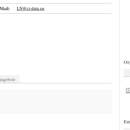
Mail:
LN@ci-data.eu
Or
nangebote
Em