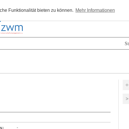
Kostenlos registrieren
Newsle
he Funktionalität bieten zu können.
Mehr Informationen
St
x:
-