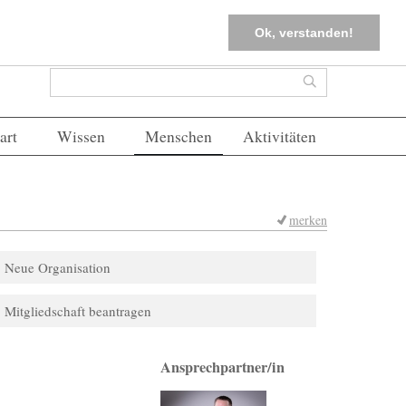
tter
Corona-Management
Merkliste (
0
)
FAQs
Einloggen
Ok, verstanden!
Suchformular
Suche
art
Wissen
Menschen
Aktivitäten
merken
Neue Organisation
Mitgliedschaft beantragen
Ansprechpartner/in