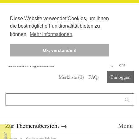
Diese Website verwendet Cookies, um Ihnen
die bestmögliche Funktionalität bieten zu
können.
Mehr Informationen
Ok, verstanden!
Kostenlos registrieren
Newsletter
Corona-Management
Merkliste (
0
)
FAQs
Einloggen
Suchformular
Suche
Zur Themenübersicht
→
Menu
Home
> Seite empfehlen