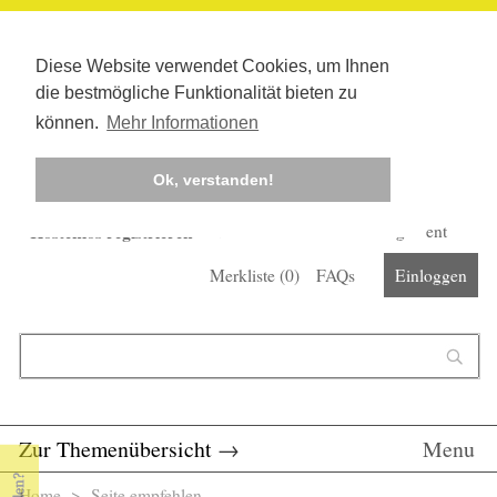
Diese Website verwendet Cookies, um Ihnen
die bestmögliche Funktionalität bieten zu
können.
Mehr Informationen
Ok, verstanden!
Kostenlos registrieren
Newsletter
Corona-Management
Merkliste (
0
)
FAQs
Einloggen
Suchformular
Suche
Zur Themenübersicht
→
Menu
Home
> Seite empfehlen