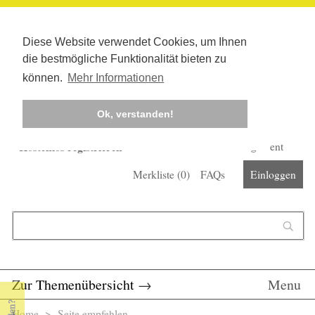
Diese Website verwendet Cookies, um Ihnen
die bestmögliche Funktionalität bieten zu
können.
Mehr Informationen
Ok, verstanden!
Kostenlos registrieren
Newsletter
Corona-Management
Merkliste (
0
)
FAQs
Einloggen
Suchformular
Suche
Zur Themenübersicht
→
Menu
Home
> Seite empfehlen