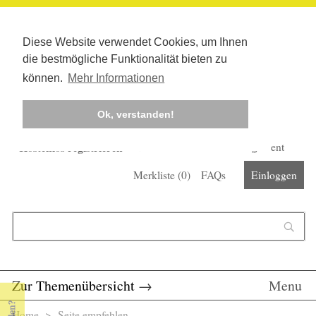
Diese Website verwendet Cookies, um Ihnen
die bestmögliche Funktionalität bieten zu
können.
Mehr Informationen
Ok, verstanden!
Kostenlos registrieren
Newsletter
Corona-Management
Merkliste (
0
)
FAQs
Einloggen
Suchformular
Suche
Zur Themenübersicht
→
Menu
Home
> Seite empfehlen