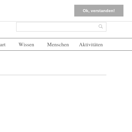
tter
Corona-Management
Merkliste (
0
)
FAQs
Einloggen
Ok, verstanden!
Suchformular
Suche
art
Wissen
Menschen
Aktivitäten