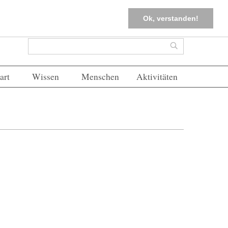
tter
Corona-Management
Merkliste (
0
)
FAQs
Einloggen
Ok, verstanden!
Suchformular
Suche
art
Wissen
Menschen
Aktivitäten