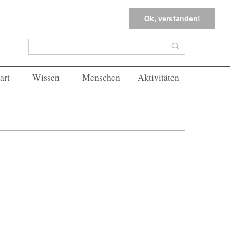
tter
Corona-Management
Merkliste (
0
)
FAQs
Einloggen
Ok, verstanden!
Suchformular
Suche
art
Wissen
Menschen
Aktivitäten