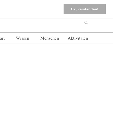
tter
Corona-Management
Merkliste (
0
)
FAQs
Einloggen
Ok, verstanden!
Suchformular
Suche
art
Wissen
Menschen
Aktivitäten